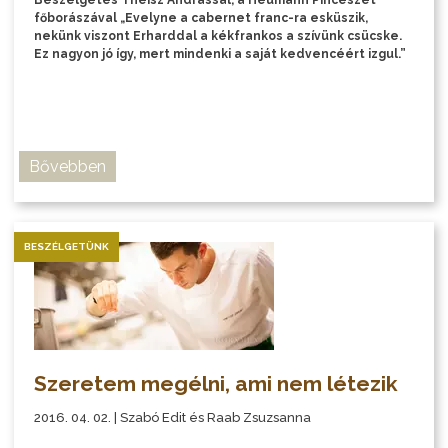
főborászával „Evelyne a cabernet franc-ra esküszik,
nekünk viszont Erharddal a kékfrankos a szívünk csücske.
Ez nagyon jó így, mert mindenki a saját kedvencéért izgul.”
Bővebben
BESZÉLGETÜNK
Szeretem megélni, ami nem létezik
2016. 04. 02. | Szabó Edit és Raab Zsuzsanna