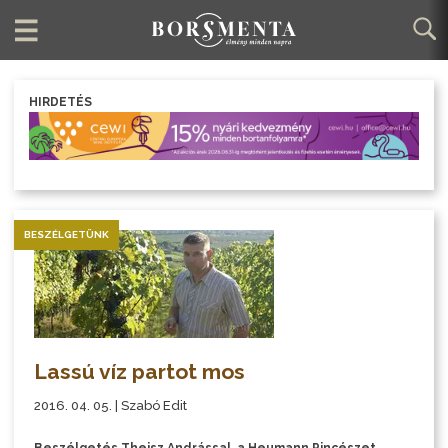
HIRDETÉS
BESZÉLGETÜNK
Lassú víz partot mos
2016. 04. 05. | Szabó Edit
Beszélgetés Theisz Andrással, a Heumann Pincészet