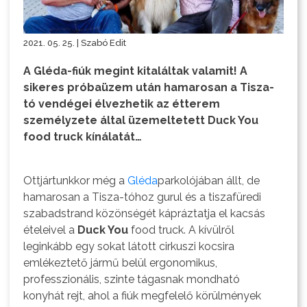
2021. 05. 25. | Szabó Edit
A Gléda-fiúk megint kitaláltak valamit! A
sikeres próbaüzem után hamarosan a Tisza-
tó vendégei élvezhetik az étterem
személyzete által üzemeltetett Duck You
food truck kínálatát…
Ottjártunkkor még a
Gléda
parkolójában állt, de
hamarosan a Tisza-tóhoz gurul és a tiszafüredi
szabadstrand közönségét kápráztatja el kacsás
ételeivel a
Duck You
food truck. A kívülről
leginkább egy sokat látott cirkuszi kocsira
emlékeztető jármű belül ergonomikus,
professzionális, szinte tágasnak mondható
konyhát rejt, ahol a fiúk megfelelő körülmények