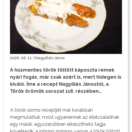
2026. 06. 11. | Nagyillés János
A húsmentes török töltött káposzta remek
nyári fogás, már csak azért is, mert hidegen is
kiváló. Íme a recept Nagyillés Jánostól, a
Török örömök sorozat 118. részében…
A török
sarma
receptjét már korábban
megmutattuk, most ugyanennek az ételcsaládnak
egy másik, egyszerűbben elkészíthető tagja
következik: a
lahana sarması
, vagyis a török töltött