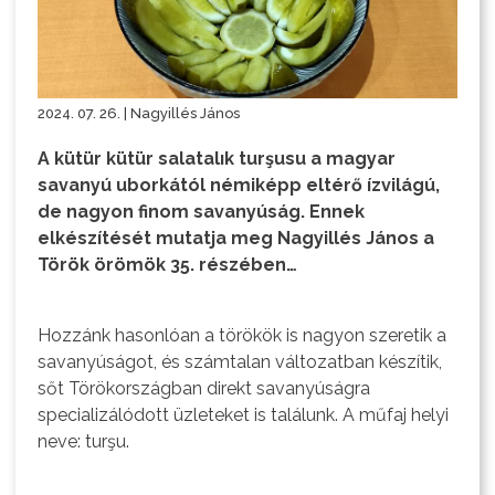
2024. 07. 26. | Nagyillés János
A kütür kütür salatalık turşusu a magyar
savanyú uborkától némiképp eltérő ízvilágú,
de nagyon finom savanyúság. Ennek
elkészítését mutatja meg Nagyillés János a
Török örömök 35. részében…
Hozzánk hasonlóan a törökök is nagyon szeretik a
savanyúságot, és számtalan változatban készítik,
sőt Törökországban direkt savanyúságra
specializálódott üzleteket is találunk. A műfaj helyi
neve: turşu.