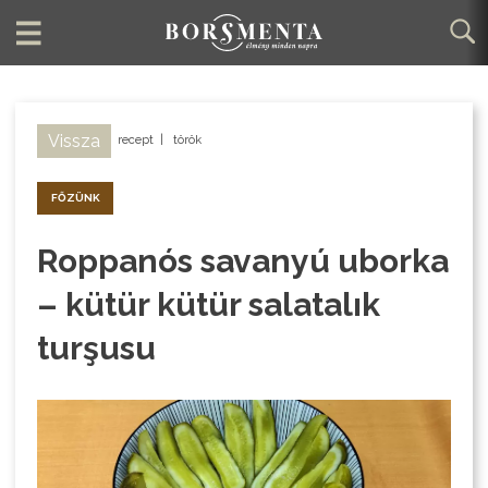
Vissza
recept
|
török
FŐZÜNK
Roppanós savanyú uborka
– kütür kütür salatalık
turşusu