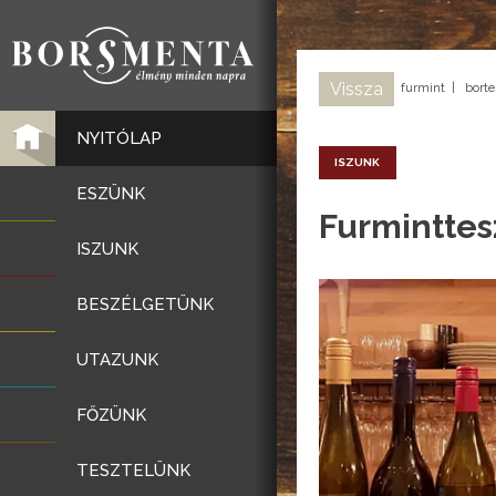
Vissza
furmint
|
borte
NYITÓLAP
ISZUNK
ESZÜNK
Furminttes
ISZUNK
BESZÉLGETÜNK
UTAZUNK
FŐZÜNK
TESZTELÜNK