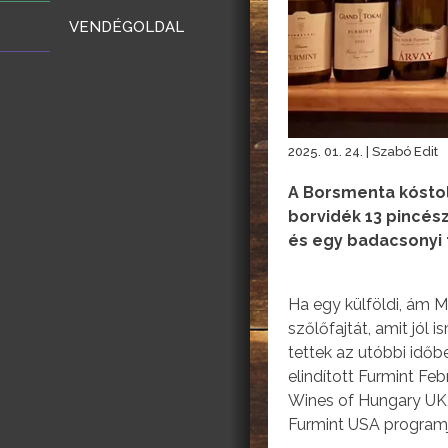
VENDÉGOLDAL
2025. 01. 24. | Szabó Edit
A Borsmenta kóstol
borvidék 13 pincés
és egy badacsonyi 
Ha egy külföldi, ám 
szőlőfajtát, amit jól
tettek az utóbbi időb
elindított Furmint F
Wines of Hungary UK,
Furmint USA programj