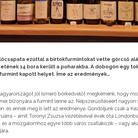
ócsapata ezúttal a birtokfurmintokat vette górcső alá
zetének 14 bora került a poharakba. A dobogón egy tok
furmint kapott helyet. Íme az eredmények…
Magyarországot jól ismerő borkedvelőt megkérnénk, hogy m
 ismer, bizonyára a furmint lenne az. Népszerűsítéséért nagyo
en, és ennek meg is lett az eredménye. Gondoljunk csak a Kéz
ebruárra – amit Toronyi Zsuzsa vezetésével évek óta Londonb
 és a mozgalomhoz egyre több város csatlakozik – vagy akár
ára.