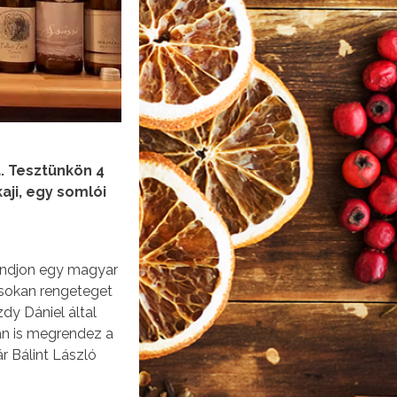
. Tesztünkön 4
aji, egy somlói
ondjon egy magyar
n sokan rengeteget
dy Dániel által
an is megrendez a
 Bálint László