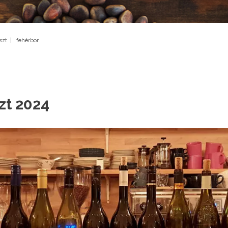
szt
|
fehérbor
zt 2024