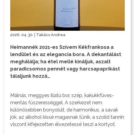
2026. 04. 30. | Takács Andrea
Heimannék 2021-es Szívem Kékfrankosa a
lendület és az elegancia bora. A dekantálást
meghálálja; ha étel mellé kínáljuk, aszalt
paradicsomos pennét vagy harcsapaprikást
tálaljunk hozzá…
Málnás, meggyes illatú bor, szép, kakukkfüves-
mentás fűszerességgel. A szerkezet nem
különösebben bonyolult, de harmonikus, a savak
jók, az alkohol kissé magasnak tűnik, a szolid tannin
viszont kifejezetten élvezetessé teszi a kortyot.