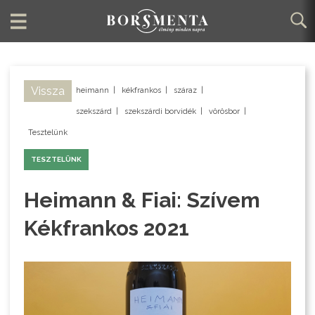
Vissza
heimann
|
kékfrankos
|
száraz
|
szekszárd
|
szekszárdi borvidék
|
vörösbor
|
Tesztelünk
TESZTELÜNK
Heimann & Fiai: Szívem
Kékfrankos 2021