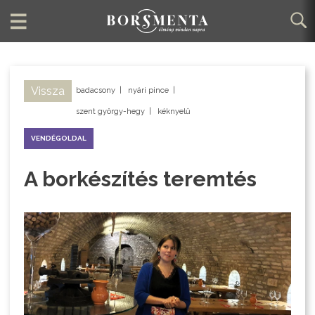
Vissza
badacsony
|
nyári pince
|
szent györgy-hegy
|
kéknyelű
VENDÉGOLDAL
A borkészítés teremtés