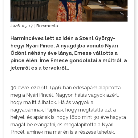
2026. 05. 17. | Borsmenta
Harmincéves lett az idén a Szent György-
hegyi Nyári Pince. A nyugdíjba vonuló Nyári
Ödönt néhány éve lánya, Emese váltotta a
pince élén. Íme Emese gondolatai a múltról, a
jelenről és a tervekről…
30 évvel ezelőtt, 1996-ban édesapám alapította
meg a Nyári Pincét. Nagyon hálás vagyok azért,
hogy ma itt állhatok. Hálás vagyok a
nagyapámnak, Papinak, hogy megtalálta ezt a
helyet, és apának is, hogy több mint 30 éve hagyta
magát belerángatni, és megalapította a Nyári
Pincét, aminek ma már én is a részese lehetek.