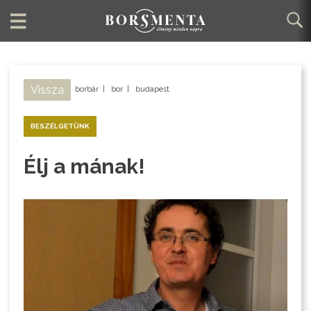
Vissza
borbár
|
bor
|
budapest
BESZÉLGETÜNK
Élj a mának!