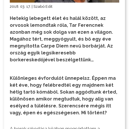
2018. 03. 17. | Szabó Edit
Hetekig lebegett élet és halál között, az
orvosok lemondtak róla, Tar Ferencnek
azonban még sok dolga van ezen a világon.
Magához tért, meggyógyult, és bő egy éve
megnyitotta Carpe Diem nevű borbárját. Az
ország egyik legsikeresebb
borkereskedőjével beszélgettünk…
Különleges évfordulót ünnepelsz. Éppen ma
két éve, hogy felébredtél egy majdnem két
hétig tartó kómából. Sokan aggódtunk érted,
különösen amikor megtudtuk, hogy alig van
esélyed a túlélésre. Szerencsére mégis itt
vagy, épen és egészségesen. Mi történt?
A borok rakodása közben megsértettem a