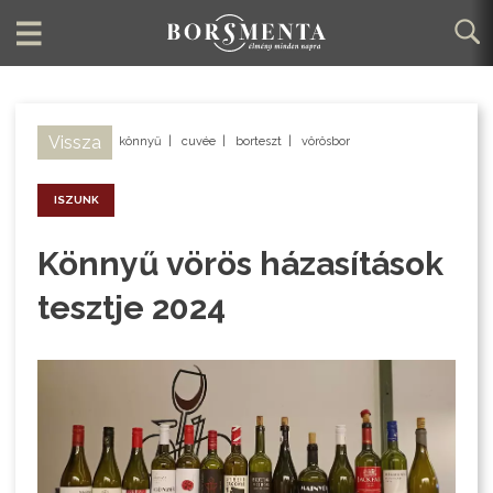
Vissza
könnyű
|
cuvée
|
borteszt
|
vörösbor
ISZUNK
Könnyű vörös házasítások
tesztje 2024