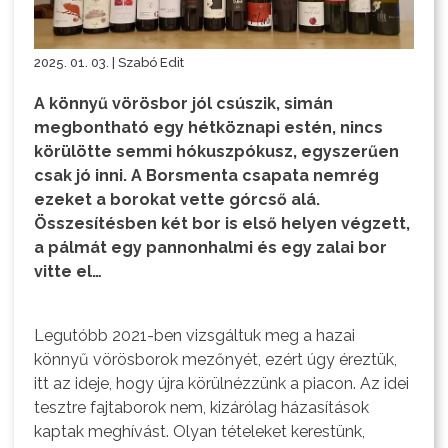
2025. 01. 03. | Szabó Edit
A könnyű vörösbor jól csúszik, simán
megbontható egy hétköznapi estén, nincs
körülötte semmi hókuszpókusz, egyszerűen
csak jó inni. A Borsmenta csapata nemrég
ezeket a borokat vette górcső alá.
Összesítésben két bor is első helyen végzett,
a pálmát egy pannonhalmi és egy zalai bor
vitte el…
Legutóbb 2021-ben vizsgáltuk meg a hazai
könnyű vörösborok mezőnyét, ezért úgy éreztük,
itt az ideje, hogy újra körülnézzünk a piacon. Az idei
tesztre fajtaborok nem, kizárólag házasítások
kaptak meghívást. Olyan tételeket kerestünk,