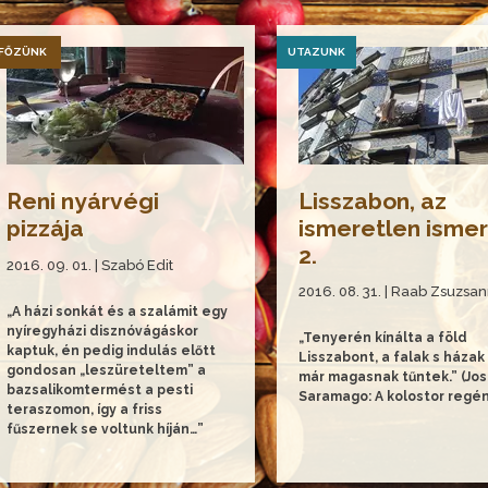
FŐZÜNK
UTAZUNK
Reni nyárvégi
Lisszabon, az
pizzája
ismeretlen isme
2.
2016. 09. 01. | Szabó Edit
2016. 08. 31. | Raab Zsuzsa
„A házi sonkát és a szalámit egy
nyíregyházi disznóvágáskor
„Tenyerén kínálta a föld
kaptuk, én pedig indulás előtt
Lisszabont, a falak s házak
gondosan „leszüreteltem” a
már magasnak tűntek.” (Jo
bazsalikomtermést a pesti
Saramago: A kolostor regé
teraszomon, így a friss
fűszernek se voltunk híján…”