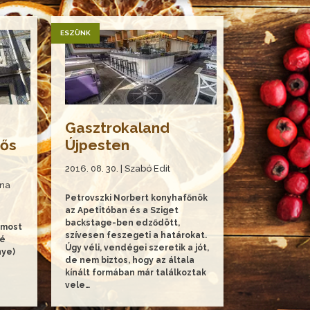
ESZÜNK
Gasztrokaland
rős
Újpesten
2016. 08. 30. | Szabó Edit
nna
Petrovszki Norbert konyhafőnök
az Apetitóban és a Sziget
backstage-ben edződött,
 most
szívesen feszegeti a határokat.
sé
Úgy véli, vendégei szeretik a jót,
nye)
de nem biztos, hogy az általa
kínált formában már találkoztak
vele…