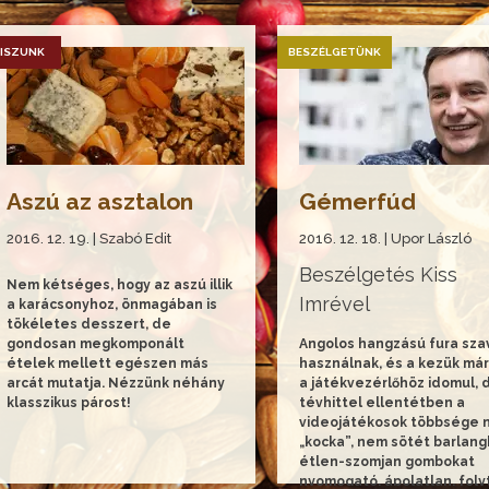
ISZUNK
BESZÉLGETÜNK
Aszú az asztalon
Gémerfúd
2016. 12. 19. | Szabó Edit
2016. 12. 18. | Upor László
Beszélgetés Kiss
Nem kétséges, hogy az aszú illik
Imrével
a karácsonyhoz, önmagában is
tökéletes desszert, de
gondosan megkomponált
Angolos hangzású fura sza
ételek mellett egészen más
használnak, és a kezük má
arcát mutatja. Nézzünk néhány
a játékvezérlőhöz idomul, 
klasszikus párost!
tévhittel ellentétben a
videojátékosok többsége
„kocka”, nem sötét barlan
étlen-szomjan gombokat
nyomogató, ápolatlan, foly