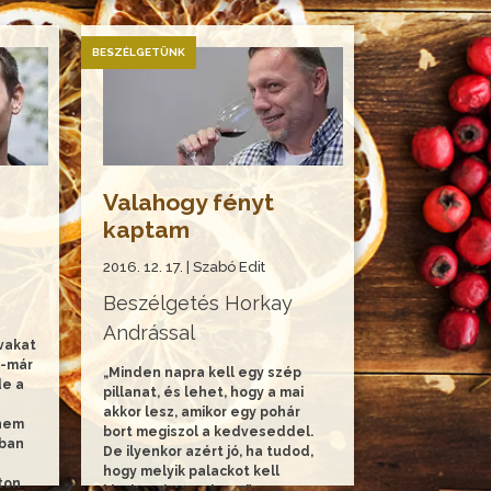
BESZÉLGETÜNK
Valahogy fényt
kaptam
2016. 12. 17. | Szabó Edit
Beszélgetés Horkay
Andrással
vakat
r-már
„Minden napra kell egy szép
de a
pillanat, és lehet, hogy a mai
akkor lesz, amikor egy pohár
 nem
bort megiszol a kedveseddel.
gban
De ilyenkor azért jó, ha tudod,
hogy melyik palackot kell
ton