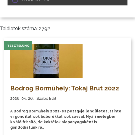
Találatok száma: 2792
TESZTELÜNK
Bodrog Borműhely: Tokaj Brut 2022
2026. 05. 26. | Szabó Edit
A Bodrog Borműhely 2022-es pezsgője lendületes, szinte
virgonc ital, sok buborékkal, sok savval. Nyári melegben
kiváló frissítő, de koktélok alapanyagaként is
gondolhatunk rá…