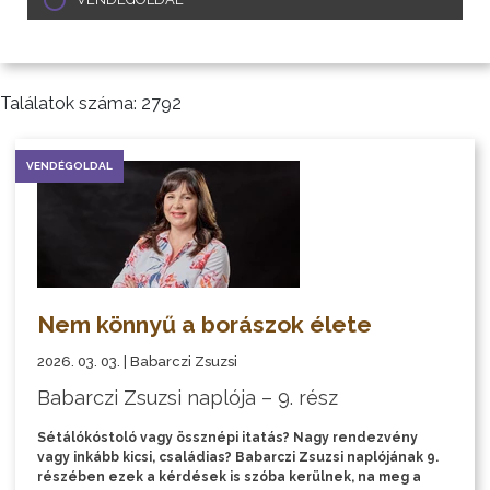
Találatok száma: 2792
VENDÉGOLDAL
Nem könnyű a borászok élete
2026. 03. 03. | Babarczi Zsuzsi
Babarczi Zsuzsi naplója – 9. rész
Sétálókóstoló vagy össznépi itatás? Nagy rendezvény
vagy inkább kicsi, családias? Babarczi Zsuzsi naplójának 9.
részében ezek a kérdések is szóba kerülnek, na meg a