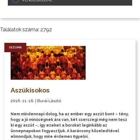
Találatok száma: 2792
ISZUNK
Aszúkisokos
2016. 11. 16. | Burai László
Nem mindennapi dolog, ha az ember egy aszút bont – tény,
hogy a jó minőségnek ára van, két cserszegi még nem tesz
ki egy aszút –, így ezeket a borokat leginkább az
ünnepnapokon fogyasztjuk. A karácsony közeledtével
elmondjuk, hogy mire érdemes figyelni.