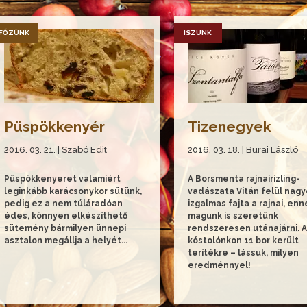
FŐZÜNK
ISZUNK
Püspökkenyér
Tizenegyek
2016. 03. 21. | Szabó Edit
2016. 03. 18. | Burai László
Püspökkenyeret valamiért
A Borsmenta rajnairizling-
leginkább karácsonykor sütünk,
vadászata Vitán felül nag
pedig ez a nem túláradóan
izgalmas fajta a rajnai, enn
édes, könnyen elkészíthető
magunk is szeretünk
sütemény bármilyen ünnepi
rendszeresen utánajárni. A
asztalon megállja a helyét...
kóstolónkon 11 bor került
terítékre – lássuk, milyen
eredménnyel!