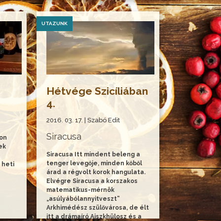
UTAZUNK
Hétvége Szicíliában
4.
2016. 03. 17. | Szabó Edit
Siracusa
yon
ek
Siracusa Itt mindent beleng a
tenger levegője, minden kőből
 heti
árad a régvolt korok hangulata.
Elvégre Siracusa a korszakos
matematikus-mérnök
„asúlyábólannyitveszt”
Arkhimédész szülővárosa, de élt
itt a drámaíró Aiszkhülosz és a