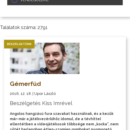
Találatok száma: 2791
BESZÉLGETÜNK
Gémerfúd
2016. 12. 18. | Upor László
Beszélgetés Kiss Imrével
Angolos hangzású fura szavakat használnak, és a kezük
már-már a játékvezérlőhöz idomul, de a tévhittel
ellentétben a videojátékosok többsége nem „kocka”, nem
sötét barlangban étlen-szomjan gombokat nyomogató,