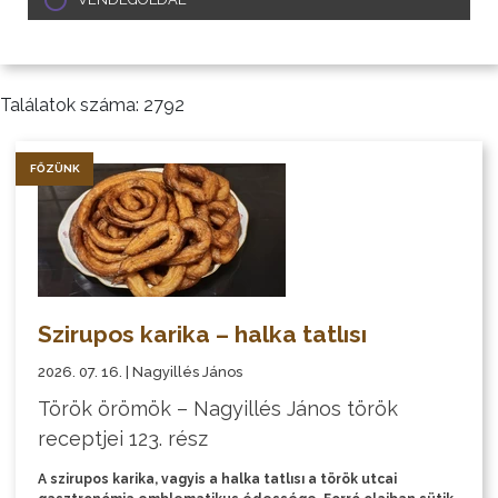
Találatok száma: 2792
FŐZÜNK
Szirupos karika – halka tatlısı
2026. 07. 16. | Nagyillés János
Török örömök – Nagyillés János török
receptjei 123. rész
A szirupos karika, vagyis a halka tatlısı a török utcai