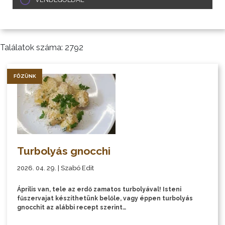
Találatok száma: 2792
FŐZÜNK
Turbolyás gnocchi
2026. 04. 29. | Szabó Edit
Április van, tele az erdő zamatos turbolyával! Isteni
fűszervajat készíthetünk belőle, vagy éppen turbolyás
gnocchit az alábbi recept szerint…