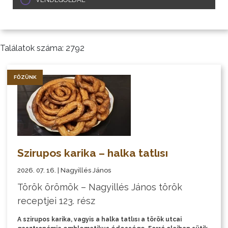
Találatok száma: 2792
FŐZÜNK
Szirupos karika – halka tatlısı
2026. 07. 16. | Nagyillés János
Török örömök – Nagyillés János török
receptjei 123. rész
A szirupos karika, vagyis a halka tatlısı a török utcai