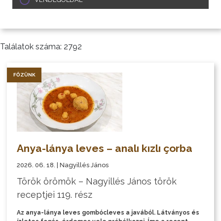
Találatok száma: 2792
FŐZÜNK
Anya-lánya leves – analı kızlı çorba
2026. 06. 18. | Nagyillés János
Török örömök – Nagyillés János török
receptjei 119. rész
Az anya-lánya leves gombócleves a javából. Látványos és