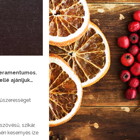
mperamentumos.
llé ajánljuk…
fűszerességet
szövésű, szikár,
hén kesernyés íze