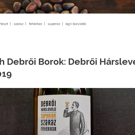
rteszt
|
száraz
|
fehérbor
|
superior
|
egri borvidék
th Debrői Borok: Debrői Hárslev
019