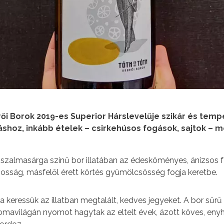
rői Borok 2019-es Superior Hárslevelűje szikár és te
hoz, inkább ételek – csirkehúsos fogások, sajtok – me
 szalmasárga színű bor illatában az édesköményes, ánizsos 
osság, másfelől érett körtés gyümölcsösség fogja keretbe.
 keressük az illatban megtalált, kedves jegyeket. A bor sűrű 
aromavilágán nyomot hagytak az eltelt évek, ázott köves, eny