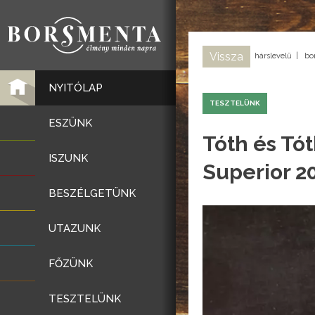
Vissza
hárslevelű
|
bo
NYITÓLAP
TESZTELÜNK
ESZÜNK
Tóth és Tó
ISZUNK
Superior 2
BESZÉLGETÜNK
UTAZUNK
FŐZÜNK
TESZTELÜNK