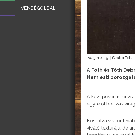
VENDÉGOLDAL
2023. 10. 29. | Szabó Edit
A Tóth és Tóth Deb
Nem esti borozgatás
A közepesen intenzív
egyfelől bodzás virág
Kóstolva viszont hiába
kiváló textúrájú, de 