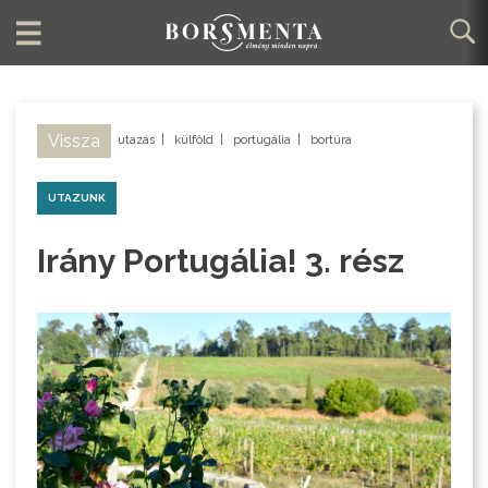
Vissza
utazás
|
külföld
|
portugália
|
bortúra
UTAZUNK
Irány Portugália! 3. rész