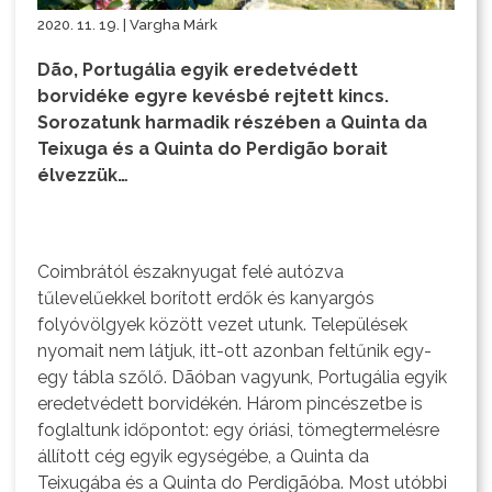
2020. 11. 19. | Vargha Márk
Dão, Portugália egyik eredetvédett
borvidéke egyre kevésbé rejtett kincs.
Sorozatunk harmadik részében a Quinta da
Teixuga és a Quinta do Perdigão borait
élvezzük…
Coimbrától északnyugat felé autózva
tűlevelűekkel borított erdők és kanyargós
folyóvölgyek között vezet utunk. Települések
nyomait nem látjuk, itt-ott azonban feltűnik egy-
egy tábla szőlő. Dãóban vagyunk, Portugália egyik
eredetvédett borvidékén. Három pincészetbe is
foglaltunk időpontot: egy óriási, tömegtermelésre
állított cég egyik egységébe, a Quinta da
Teixugába és a Quinta do Perdigãóba. Most utóbbi