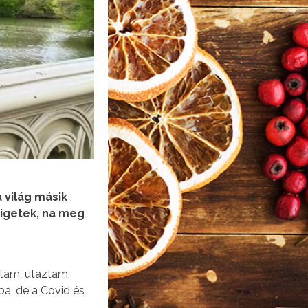
 világ másik
zigetek, na meg
ttam, utaztam,
ba, de a Covid és