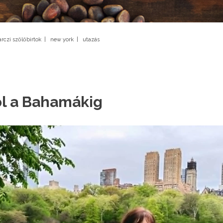
rczi szőlőbirtok
|
new york
|
utazás
l a Bahamákig