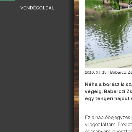
VENDÉGOLDAL
2026. 04. 28. | Babarczi Zs
Néha a borász is s
végéig. Babarczi Z
egy tengeri hajóút
Ez a naplóbejegyzés m
világot láttam. Erede
édesanyám elvesztése