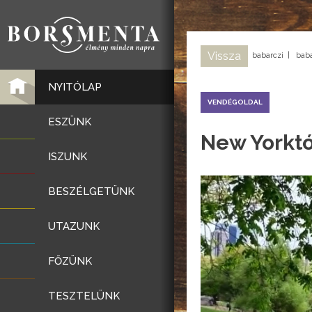
Vissza
babarczi
|
baba
NYITÓLAP
VENDÉGOLDAL
ESZÜNK
New Yorktó
ISZUNK
BESZÉLGETÜNK
UTAZUNK
FŐZÜNK
TESZTELÜNK