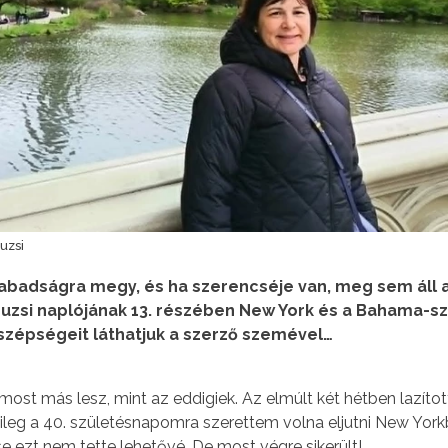
uzsi
zabadságra megy, és ha szerencséje van, meg sem áll a
suzsi naplójának 13. részében New York és a Bahama-s
 szépségeit láthatjuk a szerző szemével…
ost más lesz, mint az eddigiek. Az elmúlt két hétben lazíto
tileg a 40. születésnapomra szerettem volna eljutni New York
 ezt nem tette lehetővé. De most végre sikerült!