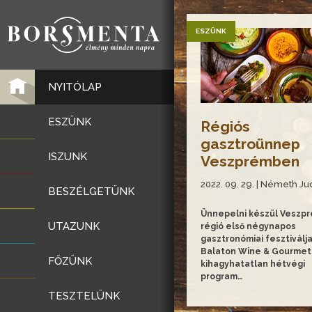
ESZÜNK
NYITÓLAP
ESZÜNK
Régiós
gasztroünnep
ISZUNK
Veszprémben
2022. 09. 29. | Németh Jud
BESZÉLGETÜNK
Ünnepelni készül Veszpr
UTAZUNK
régió első négynapos
gasztronómiai fesztiválja
Balaton Wine & Gourmet
FŐZÜNK
kihagyhatatlan hétvégi
program…
TESZTELÜNK