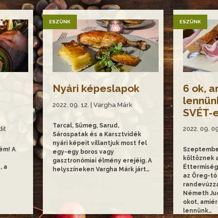
ESZÜNK
ESZÜNK
Nyári képeslapok
6 ok, a
lennünk
2022. 09. 12. | Vargha Márk
SVÉT-
Tarcal, Sümeg, Sarud,
it
2022. 09. 0
Sárospatak és a Karsztvidék
nyári képeit villantjuk most fel
ém! A
Szeptembe
egy-egy boros vagy
költöznek a
gasztronómiai élmény erejéig. A
, a
Éttermiség
helyszíneken Vargha Márk járt…
az Öreg-tó
randevúzza
Németh Jud
okot, amiér
lennünk…