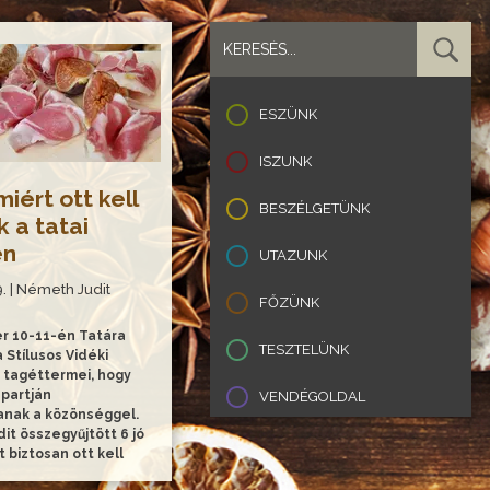
ESZÜNK
ISZUNK
miért ott kell
BESZÉLGETÜNK
 a tatai
en
UTAZUNK
9. | Németh Judit
FŐZÜNK
r 10-11-én Tatára
TESZTELÜNK
 Stílusos Vidéki
 tagéttermei, hogy
 partján
VENDÉGOLDAL
nak a közönséggel.
it összegyűjtött 6 jó
t biztosan ott kell