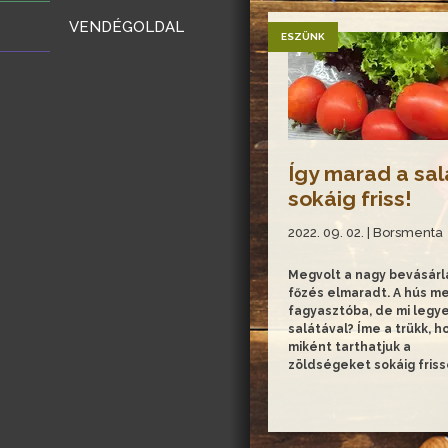
VENDÉGOLDAL
ESZÜNK
Így marad a sal
sokáig friss!
2022. 09. 02. | Borsmenta
Megvolt a nagy bevásárl
főzés elmaradt. A hús m
fagyasztóba, de mi legy
salátával? Íme a trükk, h
miként tarthatjuk a
zöldségeket sokáig fris