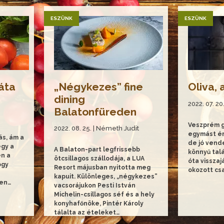
ESZÜNK
ESZÜNK
áta
„Négykezes” fine
Oliva, 
dining
2022. 07. 20
Balatonfüreden
Veszprém 
2022. 08. 25. | Németh Judit
egymást ér
ás, ám a
de jó vend
egy a
A Balaton-part legfrissebb
könnyű talá
en a
ötcsillagos szállodája, a LUA
óta vissza
ogy
Resort májusban nyitotta meg
okozott cs
kapuit. Különleges, „négykezes”
sen…
vacsorájukon Pesti István
Michelin-csillagos séf és a hely
konyhafőnöke, Pintér Károly
tálalta az ételeket…