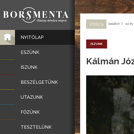
Vissza
balaton
|
az év
NYITÓLAP
ISZUNK
ESZÜNK
Kálmán Józs
ISZUNK
BESZÉLGETÜNK
UTAZUNK
FŐZÜNK
TESZTELÜNK