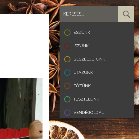
ESZÜNK
ISZUNK
BESZÉLGETÜNK
UTAZUNK
FŐZÜNK
TESZTELÜNK
VENDÉGOLDAL