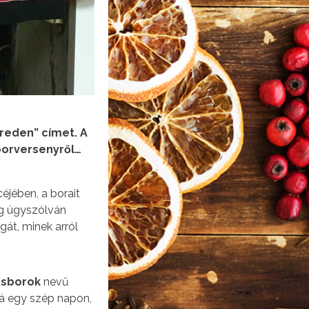
reden” címet. A
 borversenyről…
éjében, a borait
ig úgyszólván
gát, minek arról
zsborok
nevű
á egy szép napon,