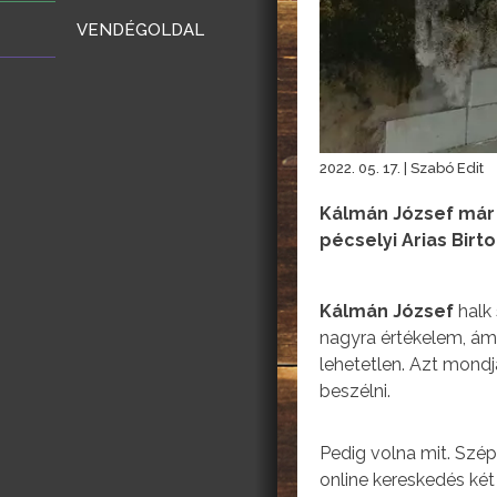
VENDÉGOLDAL
2022. 05. 17. | Szabó Edit
Kálmán József már 
pécselyi Arias Birt
Kálmán József
halk 
nagyra értékelem, ám 
lehetetlen. Azt mondja
beszélni.
Pedig volna mit. Szép
online kereskedés két