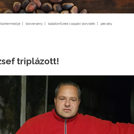
 bortermelője
|
borverseny
|
balatonfüred csopaki borvidék
|
pécsely
ef triplázott!