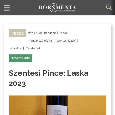
Vissza
etyek budai borvidék
|
laska
|
magyar szőlőfajta
|
szentesi józsef
|
vörösbor
|
Tesztelünk
TESZTELÜNK
Szentesi Pince: Laska
2023