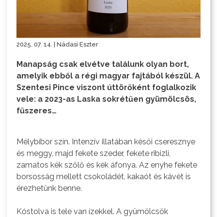
2025. 07. 14. | Nádasi Eszter
Manapság csak elvétve találunk olyan bort,
amelyik ebből a régi magyar fajtából készül. A
Szentesi Pince viszont úttörőként foglalkozik
vele: a 2023-as Laska sokrétűen gyümölcsös,
fűszeres…
Mélybíbor szín. Intenzív illatában késői cseresznye
és meggy, majd fekete szeder, fekete ribizli,
zamatos kék szőlő és kék áfonya. Az enyhe fekete
borsosság mellett csokoládét, kakaót és kávét is
érezhetünk benne.
Kóstolva is tele van ízekkel. A gyümölcsök