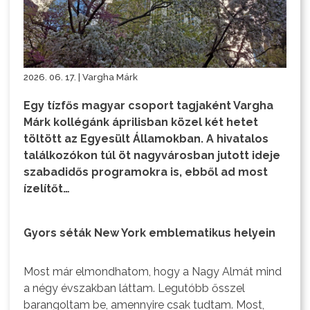
2026. 06. 17. | Vargha Márk
Egy tízfős magyar csoport tagjaként Vargha
Márk kollégánk áprilisban közel két hetet
töltött az Egyesült Államokban. A hivatalos
találkozókon túl öt nagyvárosban jutott ideje
szabadidős programokra is, ebből ad most
ízelítőt…
Gyors séták New York emblematikus helyein
Most már elmondhatom, hogy a Nagy Almát mind
a négy évszakban láttam. Legutóbb ősszel
barangoltam be, amennyire csak tudtam. Most,