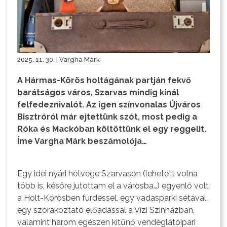
2025. 11. 30. | Vargha Márk
A Hármas-Körös holtágának partján fekvő
barátságos város, Szarvas mindig kínál
felfedeznivalót. Az igen színvonalas Újváros
Bisztróról már ejtettünk szót, most pedig a
Róka és Mackóban költöttünk el egy reggelit.
Íme Vargha Márk beszámolója…
Egy idei nyári hétvége Szarvason (lehetett volna
több is, későre jutottam el a városba…) egyenlő volt
a Holt-Körösben fürdéssel, egy vadasparki sétával,
egy szórakoztató előadással a Vízi Színházban,
valamint három egészen kitűnő vendéglátóipari