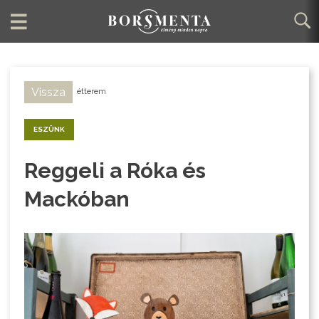
Vissza
étterem
ESZÜNK
Reggeli a Róka és
Mackóban