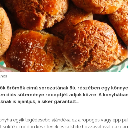
ános
rök örömök című sorozatának 80. részében egy könnye
m diós süteménye receptjét adjuk közre. A konyhába
nak is ajánljuk, a siker garantált…
i konyha egyik legédesebb ajándéka ez a ropogós vagy épp p
 sokféle módon készítenek és sokféle hozzávalóval gazdagí