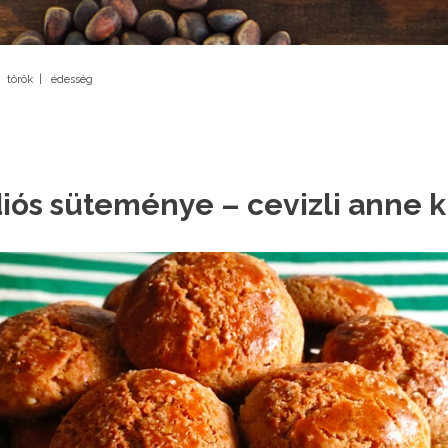
|
török
|
édesség
ós süteménye – cevizli anne k