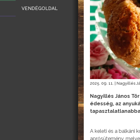
VENDÉGOLDAL
2025. 09. 11. | Nagyillés J
Nagyillés János Tö
édesség, az anyuká
tapasztalatlanabbak
A keleti és a balkán
aprósütemény, melyet