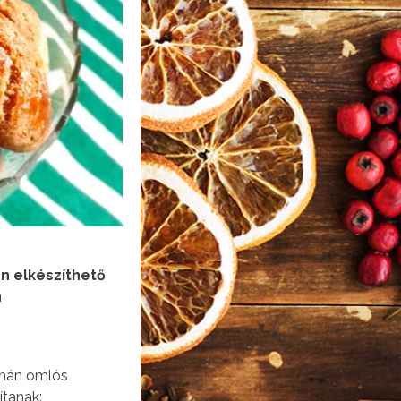
n elkészíthető
n
uhán omlós
tanak: