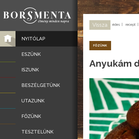
Vissza
édes
|
recept
NYITÓLAP
FŐZÜNK
ESZÜNK
Anyukám di
ISZUNK
BESZÉLGETÜNK
UTAZUNK
FŐZÜNK
TESZTELÜNK