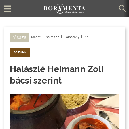
Vissza
recept
|
heimann
|
karácsony
|
hal
FŐZÜNK
Halászlé Heimann Zoli
bácsi szerint