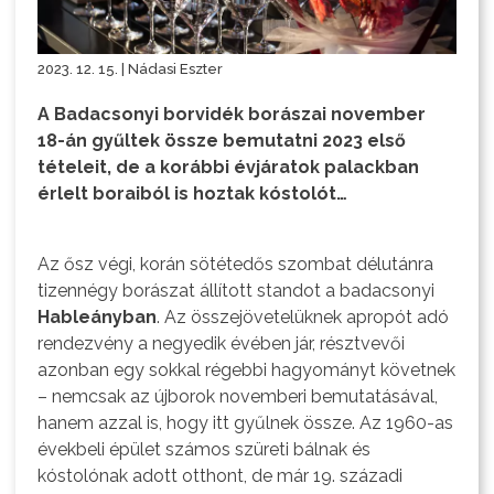
2023. 12. 15. | Nádasi Eszter
A Badacsonyi borvidék borászai november
18-án gyűltek össze bemutatni 2023 első
tételeit, de a korábbi évjáratok palackban
érlelt boraiból is hoztak kóstolót…
Az ősz végi, korán sötétedős szombat délutánra
tizennégy borászat állított standot a badacsonyi
Hableányban
. Az összejövetelüknek apropót adó
rendezvény a negyedik évében jár, résztvevői
azonban egy sokkal régebbi hagyományt követnek
– nemcsak az újborok novemberi bemutatásával,
hanem azzal is, hogy itt gyűlnek össze. Az 1960-as
évekbeli épület számos szüreti bálnak és
kóstolónak adott otthont, de már 19. századi