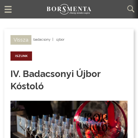
Vissza
badacsony
|
újbor
ISZUNK
IV. Badacsonyi Újbor
Kóstoló