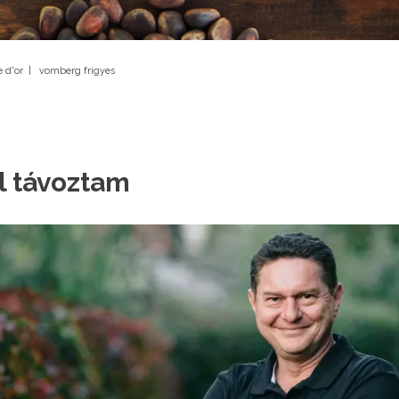
 d'or
|
vomberg frigyes
l távoztam