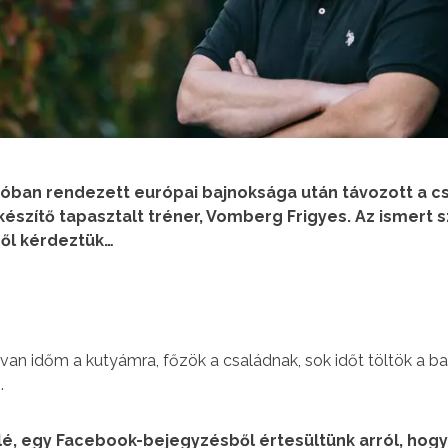
nóban rendezett európai bajnoksága után távozott a c
észítő tapasztalt tréner, Vomberg Frigyes. Az ismert 
ről kérdeztük…
van időm a kutyámra, főzök a családnak, sok időt töltök a b
.
, egy Facebook-bejegyzésből értesültünk arról, hogy 