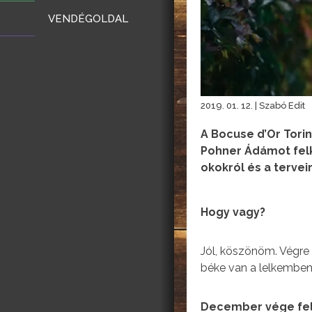
VENDÉGOLDAL
2019. 01. 12. | Szabó Edit
A Bocuse d’Or Tori
Pohner Ádámot felk
okokról és a tervei
Hogy vagy?
Jól, köszönöm. Végre 
béke van a lelkemben
December vége felé