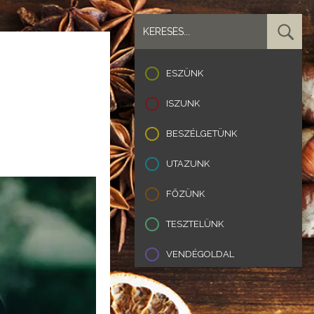
ESZÜNK
ISZUNK
BESZÉLGETÜNK
UTAZUNK
FŐZÜNK
TESZTELÜNK
VENDÉGOLDAL