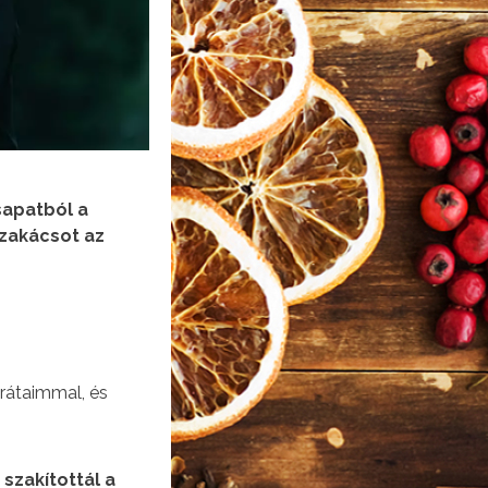
sapatból a
szakácsot az
arátaimmal, és
szakítottál a