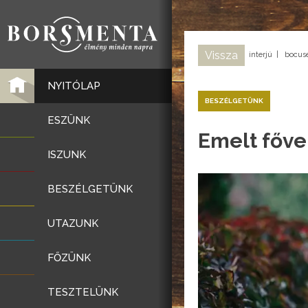
Vissza
interjú
|
bocuse
NYITÓLAP
BESZÉLGETÜNK
ESZÜNK
Emelt főve
ISZUNK
BESZÉLGETÜNK
UTAZUNK
FŐZÜNK
TESZTELÜNK