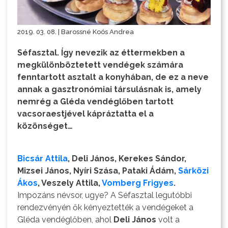
2019. 03. 08. | Barossné Koós Andrea
Séfasztal. Így nevezik az éttermekben a
megkülönböztetett vendégek számára
fenntartott asztalt a konyhában, de ez a neve
annak a gasztronómiai társulásnak is, amely
nemrég a Gléda vendéglőben tartott
vacsoraestjével kápráztatta el a
közönséget…
Bicsár Attila
, Deli János, Kerekes Sándor,
Mizsei János, Nyíri Szása, Pataki Ádám,
Sárközi
Ákos
, Veszely Attila,
Vomberg Frigyes
.
Impozáns névsor, ugye? A Séfasztal legutóbbi
rendezvényén ők kényeztették a vendégeket a
Gléda vendéglőben, ahol
Deli János
volt a