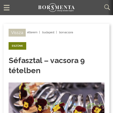
Vissza
étterem
|
budapest
|
borvacsora
ESZÜNK
Séfasztal – vacsora 9
tételben