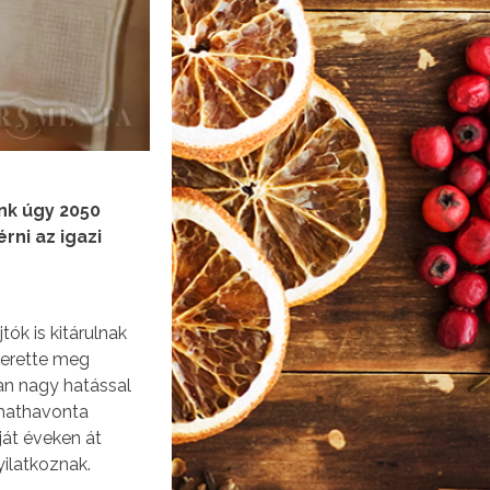
nk úgy 2050
ni az igazi
tók is kitárulnak
zerette meg
an nagy hatással
 hathavonta
ját éveken át
yilatkoznak.