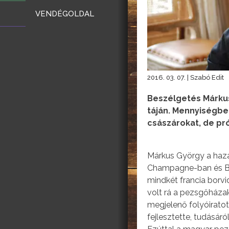
VENDÉGOLDAL
2016. 03. 07. | Szabó Edit
Beszélgetés Márkus
táján. Mennyiségbe
császárokat, de pr
Márkus György a hazai 
Champagne-ban és Bur
mindkét francia borv
volt rá a pezsgőháza
megjelenő folyóiratot
fejlesztette, tudásáró