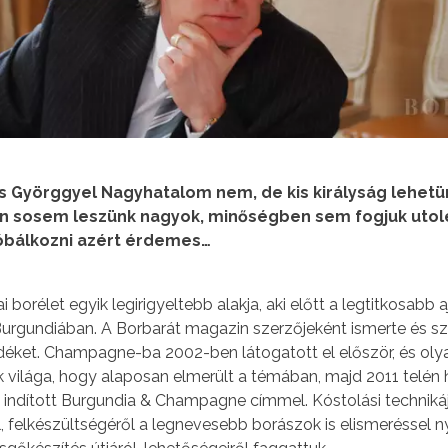
 Györggyel Nagyhatalom nem, de kis királyság lehetü
n sosem leszünk nagyok, minőségben sem fogjuk utolér
óbálkozni azért érdemes…
borélet egyik legirigyeltebb alakja, aki előtt a legtitkosabb aj
gundiában. A Borbarát magazin szerzőjeként ismerte és s
idéket. Champagne-ba 2002-ben látogatott el először, és oly
k világa, hogy alaposan elmerült a témában, majd 2011 telén
 indított Burgundia & Champagne címmel. Kóstolási techniká
l, felkészültségéről a legnevesebb borászok is elismeréssel n