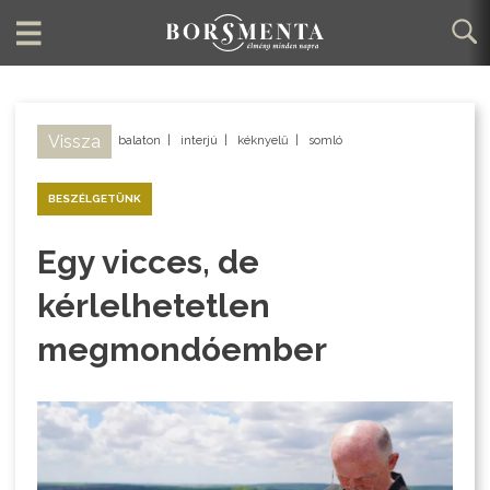
Vissza
balaton
|
interjú
|
kéknyelű
|
somló
BESZÉLGETÜNK
Egy vicces, de
kérlelhetetlen
megmondóember