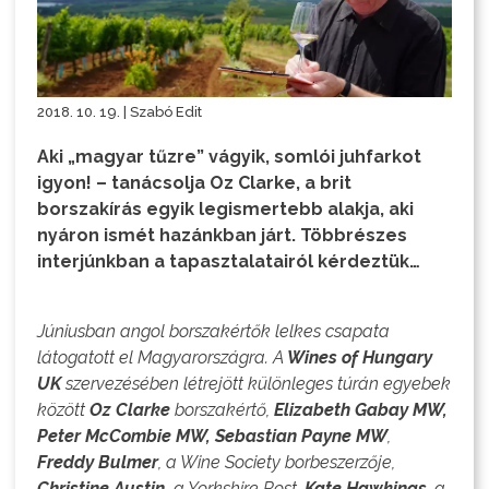
2018. 10. 19. | Szabó Edit
Aki „magyar tűzre” vágyik, somlói juhfarkot
igyon! – tanácsolja Oz Clarke, a brit
borszakírás egyik legismertebb alakja, aki
nyáron ismét hazánkban járt. Többrészes
interjúnkban a tapasztalatairól kérdeztük…
Júniusban angol borszakértők lelkes csapata
látogatott el Magyarországra. A
Wines of Hungary
UK
szervezésében létrejött különleges túrán egyebek
között
Oz Clarke
borszakértő,
Elizabeth Gabay MW,
Peter McCombie MW, Sebastian Payne MW
,
Freddy Bulmer
, a Wine Society borbeszerzője,
Christine Austin,
a Yorkshire Post,
Kate Hawkings
, a