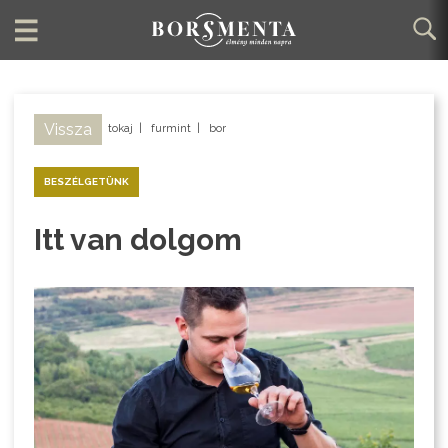
Vissza
tokaj
|
furmint
|
bor
BESZÉLGETÜNK
Itt van dolgom