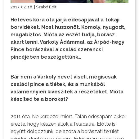
2017. 02. 18. | Szabó Edit
Hétéves kora óta járja édesapjával a Tokaji
borvidéket. Most huszonöt. Komoly, nyugodt,
magabiztos. Mióta az eszét tudja, borász
akart lenni. Varkoly Ádámmal, az Árpád-hegy
Pince borászával a család szerencsi
pincéjében beszélgettünk…
Bár nem a Varkoly nevet viseli, mégiscsak
családi pince a tiétek, és a munkából
valamennyien kiveszitek a részeteket. Mióta
készíted te a borokat?
2011 óta. Ne kérdezd, miért. Talán édesapám akkor
érezte, hogy készen állok a feladatra. Előtte is
együtt dolgoztunk, de azóta a borászati terület
minden döntése az enyém. Édesapám nagyszerű