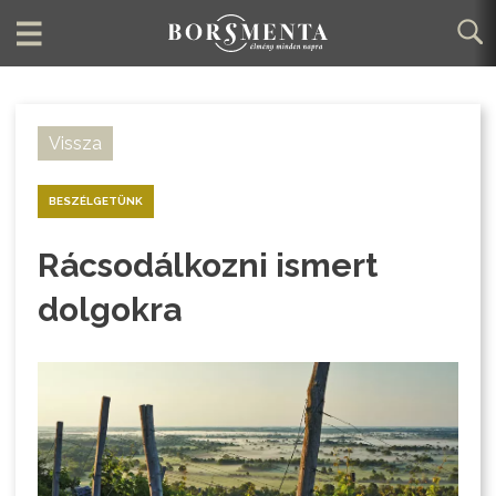
Vissza
BESZÉLGETÜNK
Rácsodálkozni ismert
dolgokra