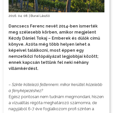
2016. 04. 08. | Burai László
Dancsecs Ferenc nevét 2014-ben ismerték
meg szélesebb körben, amikor megjelent
Kézdy Dániel Tokaj – Emberek és dűlők című
könyve. Azóta még több helyen lehet a
képeivel találkozni, most éppen egy
nemzetközi fotópályázat legjobbjai között;
ennek kapcsán tettünk fel neki néhány
villámkérdést.
– Szinte kötelező feltennem: mikor kerültél közelebb
a fényképezéshez?
Egész pontosan nem tudnám megmondani, hiszen
a vizualitás régóta meghatározó számomra, de
nagyjából 6-7 éve foglalkozom profi szinten a