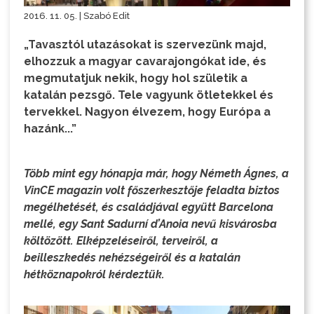
2016. 11. 05. | Szabó Edit
„Tavasztól utazásokat is szervezünk majd,
elhozzuk a magyar cavarajongókat ide, és
megmutatjuk nekik, hogy hol születik a
katalán pezsgő. Tele vagyunk ötletekkel és
tervekkel. Nagyon élvezem, hogy Európa a
hazánk...”
Több mint egy hónapja már, hogy Németh Ágnes, a
VinCE magazin volt főszerkesztője feladta biztos
megélhetését, és családjával együtt Barcelona
mellé, egy Sant Sadurní d’Anoia nevű kisvárosba
költözött. Elképzeléseiről, terveiről, a
beilleszkedés nehézségeiről és a katalán
hétköznapokról kérdeztük.