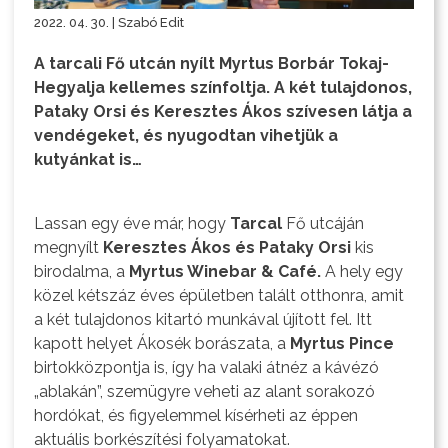
2022. 04. 30. | Szabó Edit
A tarcali Fő utcán nyílt Myrtus Borbár Tokaj-
Hegyalja kellemes színfoltja. A két tulajdonos,
Pataky Orsi és Keresztes Ákos szívesen látja a
vendégeket, és nyugodtan vihetjük a
kutyánkat is…
Lassan egy éve már, hogy
Tarcal
Fő utcáján
megnyílt
Keresztes Ákos és Pataky Orsi
kis
birodalma, a
Myrtus Winebar & Café.
A hely egy
közel kétszáz éves épületben talált otthonra, amit
a két tulajdonos kitartó munkával újított fel. Itt
kapott helyet Ákosék borászata, a
Myrtus Pince
birtokközpontja is, így ha valaki átnéz a kávézó
„ablakán”, szemügyre veheti az alant sorakozó
hordókat, és figyelemmel kísérheti az éppen
aktuális borkészítési folyamatokat.