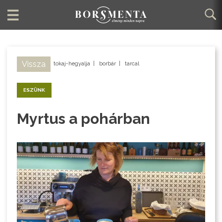
Vissza
tokaj-hegyalja
|
borbár
|
tarcal
ESZÜNK
Myrtus a pohárban