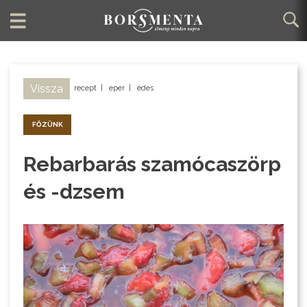
Vissza
recept
|
eper
|
édes
FŐZÜNK
Rebarbarás szamócaszörp
és -dzsem