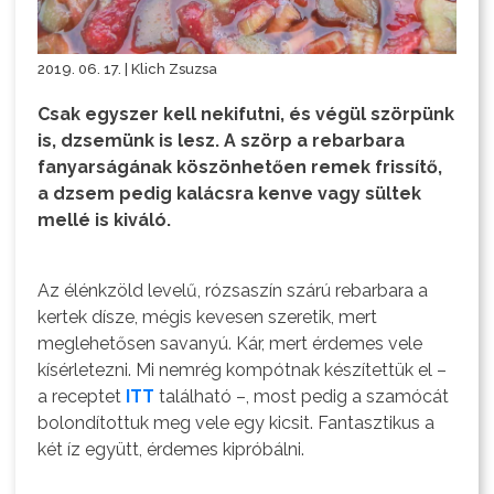
2019. 06. 17. | Klich Zsuzsa
Csak egyszer kell nekifutni, és végül szörpünk
is, dzsemünk is lesz. A szörp a rebarbara
fanyarságának köszönhetően remek frissítő,
a dzsem pedig kalácsra kenve vagy sültek
mellé is kiváló.
Az élénkzöld levelű, rózsaszín szárú rebarbara a
kertek dísze, mégis kevesen szeretik, mert
meglehetősen savanyú. Kár, mert érdemes vele
kísérletezni. Mi nemrég kompótnak készítettük el –
a receptet
ITT
található –, most pedig a szamócát
bolondítottuk meg vele egy kicsit. Fantasztikus a
két íz együtt, érdemes kipróbálni.