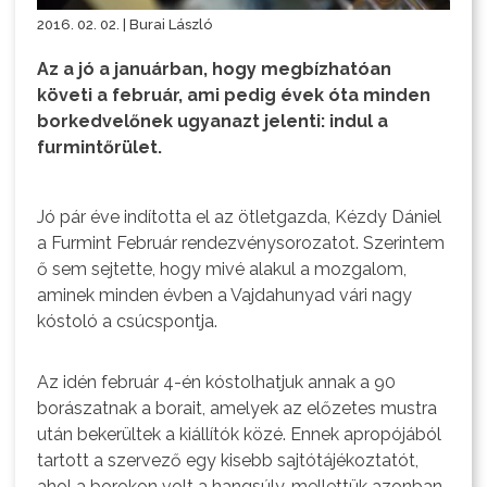
2016. 02. 02. | Burai László
Az a jó a januárban, hogy megbízhatóan
követi a február, ami pedig évek óta minden
borkedvelőnek ugyanazt jelenti: indul a
furmintőrület.
Jó pár éve indította el az ötletgazda, Kézdy Dániel
a Furmint Február rendezvénysorozatot. Szerintem
ő sem sejtette, hogy mivé alakul a mozgalom,
aminek minden évben a Vajdahunyad vári nagy
kóstoló a csúcspontja.
Az idén
február 4-én
kóstolhatjuk annak a 90
borászatnak a borait, amelyek az előzetes mustra
után bekerültek a kiállítók közé. Ennek apropójából
tartott a szervező egy kisebb sajtótájékoztatót,
ahol a borokon volt a hangsúly, mellettük azonban