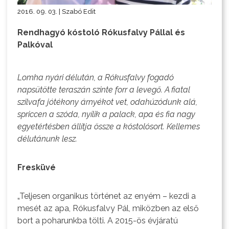
2016. 09. 03. | Szabó Edit
Rendhagyó kóstoló Rókusfalvy Pállal és
Palkóval
Lomha nyári délután, a Rókusfalvy fogadó
napsütötte teraszán szinte forr a levegő. A fiatal
szilvafa jótékony árnyékot vet, odahúzódunk alá,
spriccen a szóda, nyílik a palack, apa és fia nagy
egyetértésben állítja össze a kóstolósort. Kellemes
délutánunk lesz.
Fresküvé
„Teljesen organikus történet az enyém – kezdi a
mesét az apa, Rókusfalvy Pál, miközben az első
bort a poharunkba tölti. A 2015-ös évjáratú