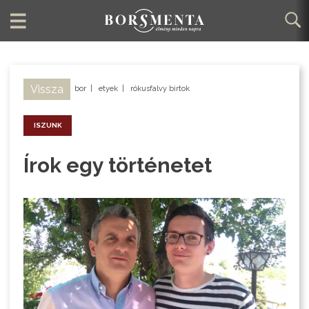
Vissza
bor
|
etyek
|
rókusfalvy birtok
ISZUNK
Írok egy történetet