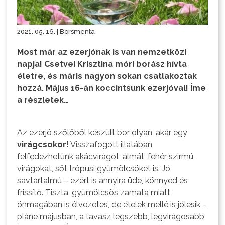
2021. 05. 16. | Borsmenta
Most már az ezerjónak is van nemzetközi
napja! Csetvei Krisztina móri borász hívta
életre, és máris nagyon sokan csatlakoztak
hozzá. Május 16-án koccintsunk ezerjóval! Íme
a részletek…
Az ezerjó szőlőből készült bor olyan, akár egy
virágcsokor!
Visszafogott illatában
felfedezhetünk akácvirágot, almát, fehér szirmú
virágokat, sőt trópusi gyümölcsöket is. Jó
savtartalmú – ezért is annyira üde, könnyed és
frissítő. Tiszta, gyümölcsös zamata miatt
önmagában is élvezetes, de ételek mellé is jólesik –
pláne májusban, a tavasz legszebb, legvirágosabb