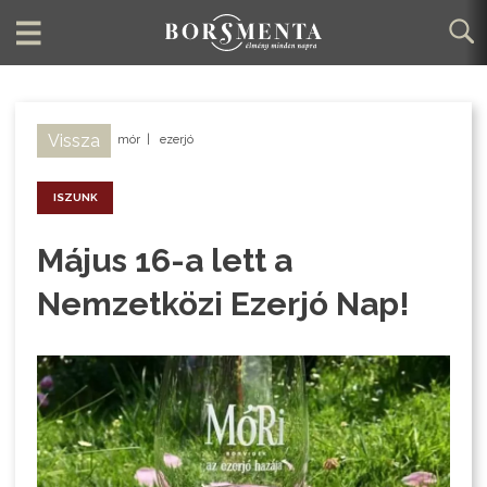
Vissza
mór
|
ezerjó
ISZUNK
Május 16-a lett a
Nemzetközi Ezerjó Nap!