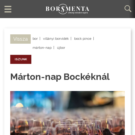
Vissza
bor
|
villányi borvidék
|
bock pince
|
márton-nap
|
újbor
ISZUNK
Márton-nap Bockéknál