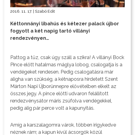
2016. 11. 17. | Szabó Edit
Kéttonnányi libahús és kétezer palack újbor
fogyott a két napig tartó villányi
rendezvényen…
Pattog a tűz, csak úgy száll a szikra! A villányi Bock
Pince előtt hatalmas máglya lobog, csalogatja is a
vendégeket rendesen. Pedig csalogatásra már
aligha van szükség, a kétnaposra hirdetett Szent
Márton Napi Újborünnepre elővételben elkelt az
összes jegy. A pince előtti udvaron felállított
rendezvénysátor máris zsúfolva vendégekkel,
pedig alig pár perce volt a kapunyitás.
Amíg a karszalagomra várok, többen irigykedve
néznek rám; a kapun kívül ácsorgók közül