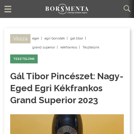
Vissza
eger
|
egri borvidék
|
gál tibor
|
grand superior
|
kékfrankos
|
Tesztelünk
TESZTELÜNK
Gál Tibor Pincészet: Nagy-
Eged Egri Kékfrankos
Grand Superior 2023