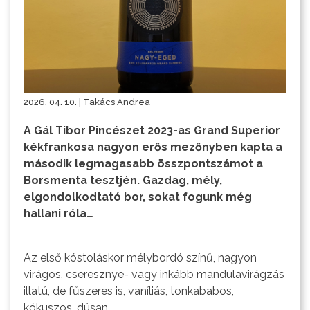
2026. 04. 10. | Takács Andrea
A Gál Tibor Pincészet 2023-as Grand Superior
kékfrankosa nagyon erős mezőnyben kapta a
második legmagasabb összpontszámot a
Borsmenta tesztjén. Gazdag, mély,
elgondolkodtató bor, sokat fogunk még
hallani róla…
Az első kóstoláskor mélybordó színű, nagyon
virágos, cseresznye- vagy inkább mandulavirágzás
illatú, de fűszeres is, vaníliás, tonkababos,
kókuszos, dúsan.