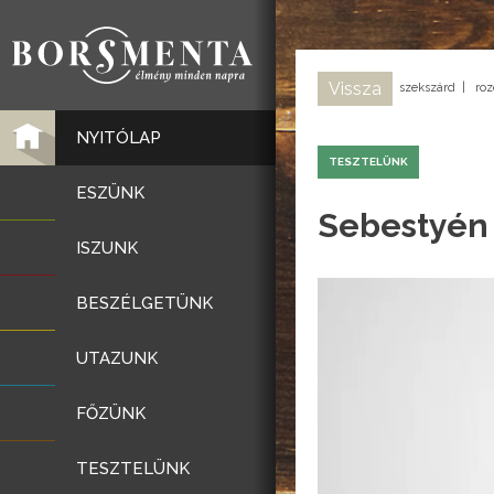
Vissza
szekszárd
|
roz
NYITÓLAP
TESZTELÜNK
ESZÜNK
Sebestyén 
ISZUNK
BESZÉLGETÜNK
UTAZUNK
FŐZÜNK
TESZTELÜNK