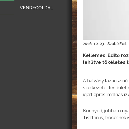
VENDÉGOLDAL
2016. 10. 03. | Szabó Edit
Kellemes, üdítő ro
lehűtve tökéletes t
A halvány lazacszínű bo
szerkezetet lendületes
ígért epres, málnás íz
Könnyed, jól iható ny
Tisztán is, fröccsnek is