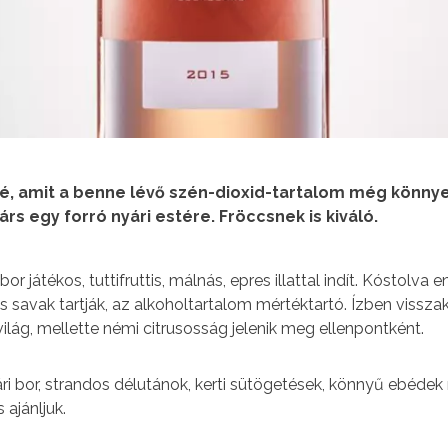
zé, amit a benne lévő szén-dioxid-tartalom még könny
árs egy forró nyári estére. Fröccsnek is kiváló.
r játékos, tuttifruttis, málnás, epres illattal indít. Kóstolva e
 savak tartják, az alkoholtartalom mértéktartó. Ízben visszakö
világ, mellette némi citrusosság jelenik meg ellenpontként.
ári bor, strandos délutánok, kerti sütögetések, könnyű ebédek 
 ajánljuk.