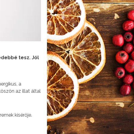
edebbé tesz. Jól
nergikus, a
szön az illat által
remek kísérője.