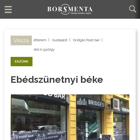
Vissza
étterem
|
budapest
|
bridges food bar
|
dóczi györgy
ESZÜNK
Ebédszünetnyi béke