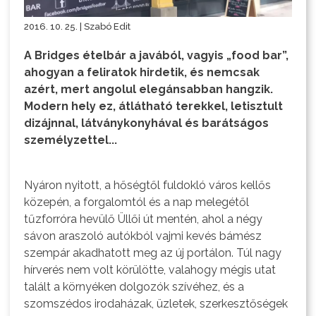
2016. 10. 25. | Szabó Edit
A Bridges ételbár a javából, vagyis „food bar”,
ahogyan a feliratok hirdetik, és nemcsak
azért, mert angolul elegánsabban hangzik.
Modern hely ez, átlátható terekkel, letisztult
dizájnnal, látványkonyhával és barátságos
személyzettel...
Nyáron nyitott, a hőségtől fuldokló város kellős
közepén, a forgalomtól és a nap melegétől
tűzforróra hevülő Üllői út mentén, ahol a négy
sávon araszoló autókból vajmi kevés bámész
szempár akadhatott meg az új portálon. Túl nagy
hírverés nem volt körülötte, valahogy mégis utat
talált a környéken dolgozók szívéhez, és a
szomszédos irodaházak, üzletek, szerkesztőségek