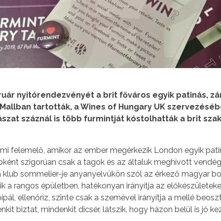
ruár nyitórendezvényét a brit főváros egyik patinás, zá
l Mallban tartották, a Wines of Hungary UK szervezéséb
zat száznál is több furmintját kóstolhatták a brit s
ami felemelő, amikor az ember megérkezik London egyik patin
ként szigorúan csak a tagok és az általuk meghívott vendég
a klub sommelier-je anyanyelvükön szól az érkező magyar b
 a rangos épületben, hatékonyan irányítja az előkészületeket,
ipál, ellenőriz, szinte csak a szemével irányítja a mellé beosz
it biztat, mindenkit dicsér, látszik, hogy házon belül is jó k