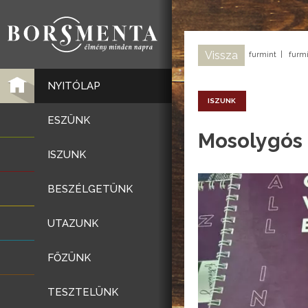
Vissza
furmint
|
furmi
NYITÓLAP
ISZUNK
ESZÜNK
Mosolygós 
ISZUNK
BESZÉLGETÜNK
UTAZUNK
FŐZÜNK
TESZTELÜNK