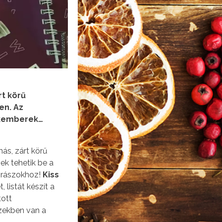
rt körű
en. Az
zakemberek…
ás, zárt körű
ek tehetik be a
orászokhoz!
Kiss
 listát készít a
tott
ezekben van a