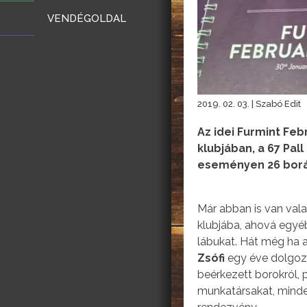
VENDÉGOLDAL
2019. 02. 03. | Szabó Edit
Az idei Furmint Feb
klubjában, a 67 Pal
eseményen 26 borás
Már abban is van val
klubjába, ahová egyéb
lábukat. Hát még ha 
Zsófi
egy éve dolgozik
beérkezett borokról, p
munkatársakat, mindenk