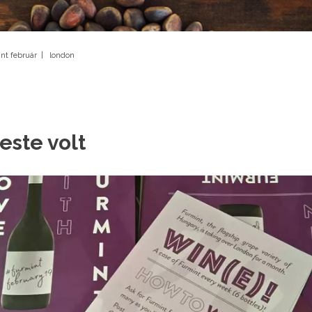
nt február
|
london
este volt