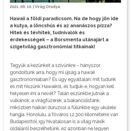
2021. 06. 10. | Virág Orsolya
Hawaii a földi paradicsom. Na de hogy jön ide
a kutya, a löncshús és az ananászos pizza?
Hitek és tévhitek, tudnivalók és
érdekességek – a Borsmenta utánajárt a
szigetvilág gasztronómiai titkainak!
Tegyük a kezünket a szívünkre – hányszor
gondoltunk arra, hogy mi újság a hawaii
gasztronómiában? És úgy egyáltalán: mit tudunk
és mit hiszünk Hawaiiról, és tudjuk-e, hogyan kell
helyesen írni a nevét? Talán eszünkbe jutnak a
vulkánok, a virágfüzérek, a bakancslistánk,
miközben halkan duruzsol a fülünkbe egy ukulele
hangja. Honolulu, a főváros 12.300 kilométerre van
Budapesttől, így hivatalosan is a világ másik
oldaláról beszélhetünk, ez azonban ne legyen