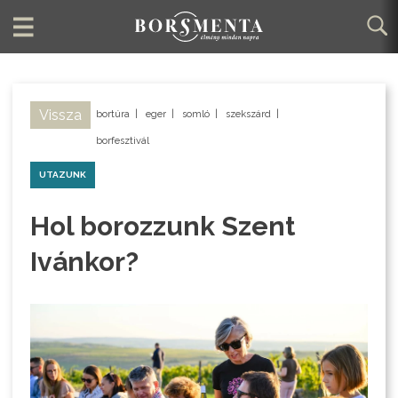
Vissza
bortúra
|
eger
|
somló
|
szekszárd
|
borfesztivál
UTAZUNK
Hol borozzunk Szent
Ivánkor?