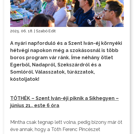
2025. 06. 18. | Szabó Edit
A nyári napforduló és a Szent Iván-éj környéki
hétvégi napokon még a szokásosnál is több
boros program vár ránk. Íme néhány ötlet
Egerből, Nadapról, Szekszárdról és a
Somlóról. Válasszatok, túrázzatok,
kóstoljatok!
TÓTHÉK – Szent Iván-éji piknik a Síkhegyen –
június 21., este 6 óra
Mintha csak tegnap lett volna, pedig bizony már öt
éve annak, hogy a Tóth Ferenc Pincészet